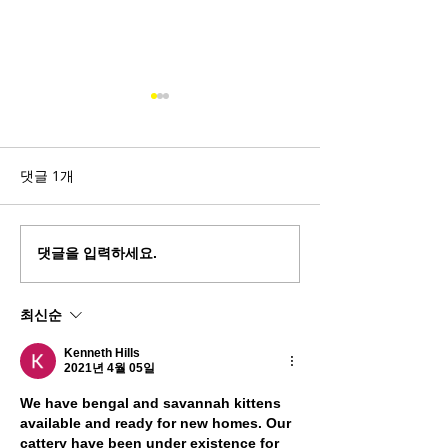
댓글 1개
트리플 크라운을 향한 스
'온라인 경마' 도
댓글을 입력하세요.
포츠서울배 경주가 드디어
지체말아야
예선전을 개막한다!
최신순
Kenneth Hills
2021년 4월 05일
We have bengal and savannah kittens 
available and ready for new homes. Our 
cattery have been under existence for 