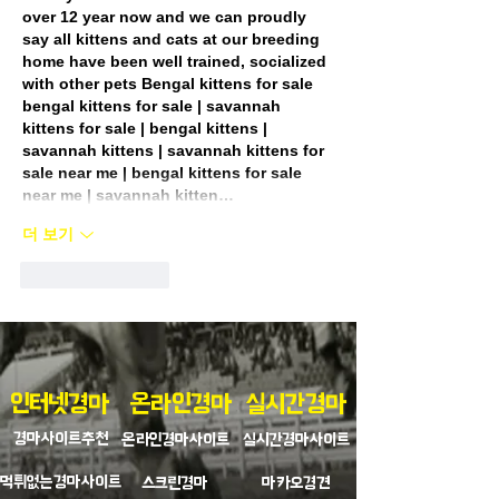
over 12 year now and we can proudly 
say all kittens and cats at our breeding 
home have been well trained, socialized 
with other pets Bengal kittens for sale
bengal kittens for sale | savannah 
kittens for sale | bengal kittens | 
savannah kittens | savannah kittens for 
sale near me | bengal kittens for sale 
near me | savannah kitten…
더 보기
좋아요
답글
인터넷경마
온라인경마
실시간경마
경마사이트추천
온라인경마사이트
실시간경마사이트
먹튀없는경마사이트
스크린경마
마카오경견