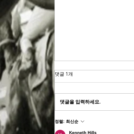
댓글 1개
댓글을 입력하세요.
“시대에 맞게” 온라인 마권 발
정렬:
최신순
매 허용법 국회 상임위 통과
Kenneth Hills