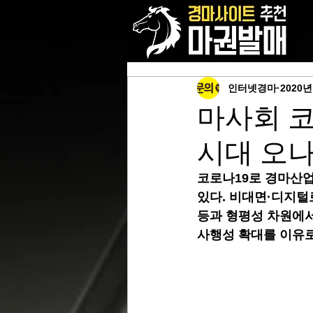
인터넷경마
2020년
마사회 코
시대 오
코로나19로 경마산업
있다. 비대면·디지털
등과 형평성 차원에서
사행성 확대를 이유로